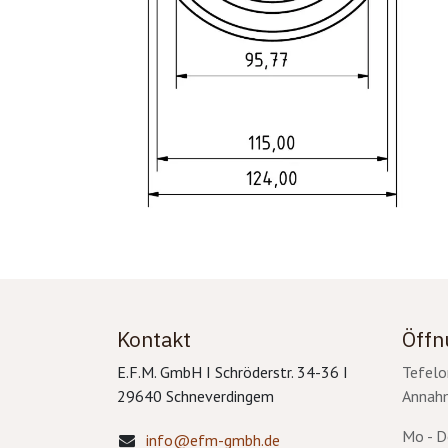
Kontakt
Öffn
E.F.M. GmbH I Schröderstr. 34-36 I
Tefelo
29640 Schneverdingem
Annahm
Mo - D
info@efm-gmbh.de