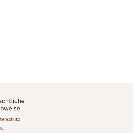
echtliche
inweise
tenschutz
GB