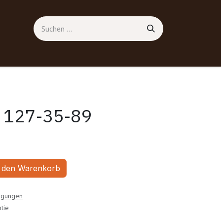
g 127-35-89
 den Warenkorb
ngungen
tie